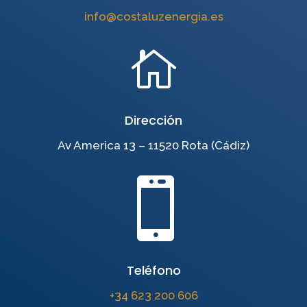
info@costaluzenergia.es

Dirección
Av America 13 – 11520 Rota (Cádiz)

Teléfono
+34 623 200 606