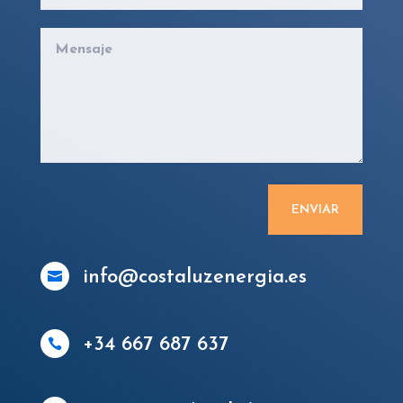
ENVIAR
info@costaluzenergia.es

+34 667 687 637
